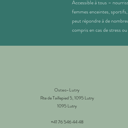
Accessible à tous – nourriss
femmes enceintes, sportifs,
peut répondre à de nombreu
compris en cas de stress ou
Osteo-Lutry
Rte de Taillepied 5, 1095 Lutry
1095 Lutry
+41 76 546 44 48