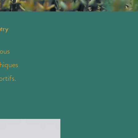
try
vous
thiques
rtifs.